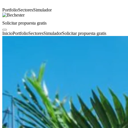
Portfolio
Sectores
Simulador
Solicitar propuesta gratis
Inicio
Portfolio
Sectores
Simulador
Solicitar propuesta gratis