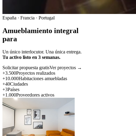
España · Francia · Portugal
Amueblamiento integral
para
Un único interlocutor. Una única entrega.
Tu activo listo en 3 semanas.
Solicitar propuesta gratis
Ver proyectos →
+3.500
Proyectos realizados
+10.000
Habitaciones amuebladas
+40
Ciudades
+3
Países
+1.000
Proveedores activos