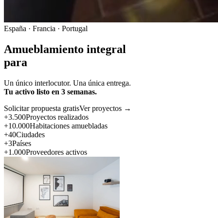
España · Francia · Portugal
Amueblamiento integral
para
Un único interlocutor. Una única entrega.
Tu activo listo en 3 semanas.
Solicitar propuesta gratis
Ver proyectos →
+3.500
Proyectos realizados
+10.000
Habitaciones amuebladas
+40
Ciudades
+3
Países
+1.000
Proveedores activos