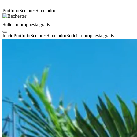
Portfolio
Sectores
Simulador
Solicitar propuesta gratis
Inicio
Portfolio
Sectores
Simulador
Solicitar propuesta gratis