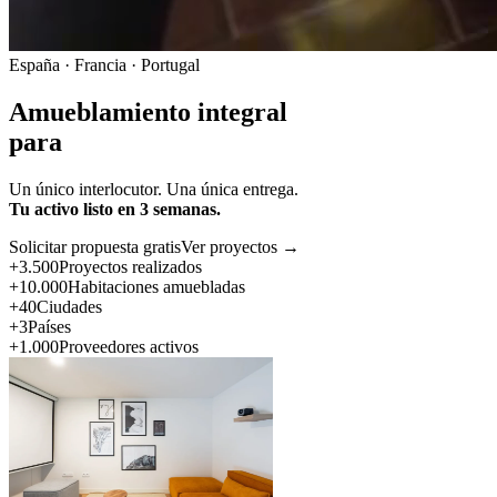
España · Francia · Portugal
Amueblamiento integral
para
Un único interlocutor. Una única entrega.
Tu activo listo en 3 semanas.
Solicitar propuesta gratis
Ver proyectos →
+3.500
Proyectos realizados
+10.000
Habitaciones amuebladas
+40
Ciudades
+3
Países
+1.000
Proveedores activos