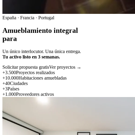
España · Francia · Portugal
Amueblamiento integral
para
Un único interlocutor. Una única entrega.
Tu activo listo en 3 semanas.
Solicitar propuesta gratis
Ver proyectos →
+3.500
Proyectos realizados
+10.000
Habitaciones amuebladas
+40
Ciudades
+3
Países
+1.000
Proveedores activos