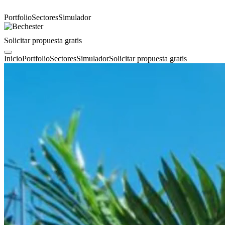
Portfolio
Sectores
Simulador
Solicitar propuesta gratis
Inicio
Portfolio
Sectores
Simulador
Solicitar propuesta gratis