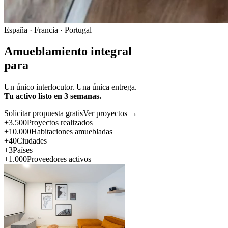
España · Francia · Portugal
Amueblamiento integral
para
Un único interlocutor. Una única entrega.
Tu activo listo en 3 semanas.
Solicitar propuesta gratis
Ver proyectos →
+3.500
Proyectos realizados
+10.000
Habitaciones amuebladas
+40
Ciudades
+3
Países
+1.000
Proveedores activos