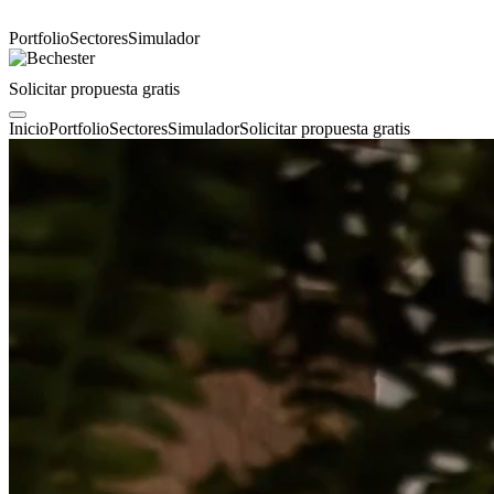
Portfolio
Sectores
Simulador
Solicitar propuesta gratis
Inicio
Portfolio
Sectores
Simulador
Solicitar propuesta gratis