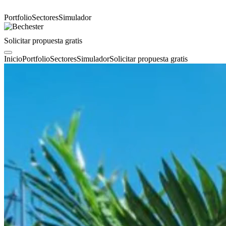
Portfolio
Sectores
Simulador
Solicitar propuesta gratis
Inicio
Portfolio
Sectores
Simulador
Solicitar propuesta gratis