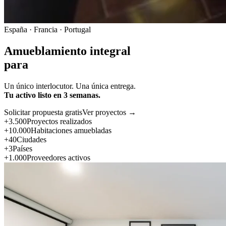
España · Francia · Portugal
Amueblamiento integral
para
Un único interlocutor. Una única entrega.
Tu activo listo en 3 semanas.
Solicitar propuesta gratis
Ver proyectos →
+3.500
Proyectos realizados
+10.000
Habitaciones amuebladas
+40
Ciudades
+3
Países
+1.000
Proveedores activos