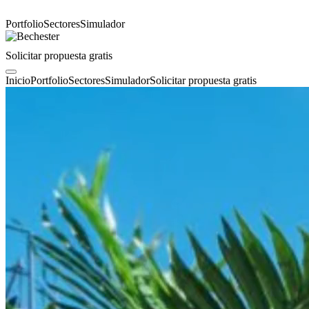
Portfolio
Sectores
Simulador
Solicitar propuesta gratis
Inicio
Portfolio
Sectores
Simulador
Solicitar propuesta gratis