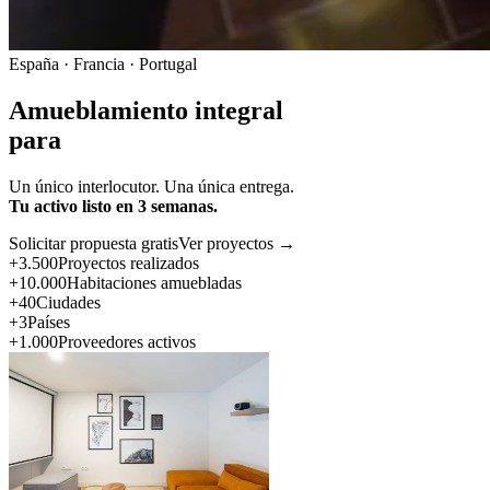
España · Francia · Portugal
Amueblamiento integral
para
Un único interlocutor. Una única entrega.
Tu activo listo en 3 semanas.
Solicitar propuesta gratis
Ver proyectos →
+3.500
Proyectos realizados
+10.000
Habitaciones amuebladas
+40
Ciudades
+3
Países
+1.000
Proveedores activos