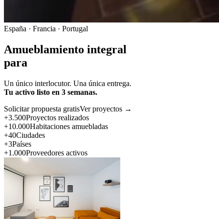
España · Francia · Portugal
Amueblamiento integral
para
Un único interlocutor. Una única entrega.
Tu activo listo en 3 semanas.
Solicitar propuesta gratis
Ver proyectos →
+3.500
Proyectos realizados
+10.000
Habitaciones amuebladas
+40
Ciudades
+3
Países
+1.000
Proveedores activos