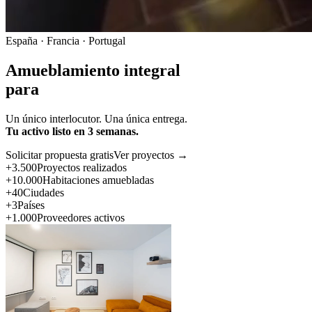
España · Francia · Portugal
Amueblamiento integral
para
Un único interlocutor. Una única entrega.
Tu activo listo en 3 semanas.
Solicitar propuesta gratis
Ver proyectos →
+3.500
Proyectos realizados
+10.000
Habitaciones amuebladas
+40
Ciudades
+3
Países
+1.000
Proveedores activos