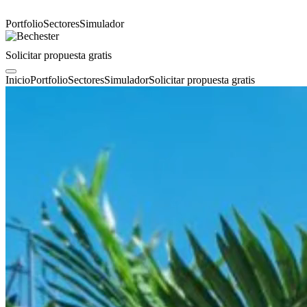
Portfolio
Sectores
Simulador
Solicitar propuesta gratis
Inicio
Portfolio
Sectores
Simulador
Solicitar propuesta gratis