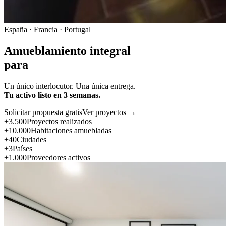
España · Francia · Portugal
Amueblamiento integral
para
Un único interlocutor. Una única entrega.
Tu activo listo en 3 semanas.
Solicitar propuesta gratis
Ver proyectos →
+3.500
Proyectos realizados
+10.000
Habitaciones amuebladas
+40
Ciudades
+3
Países
+1.000
Proveedores activos