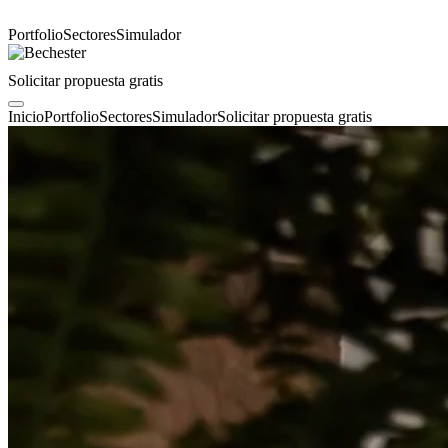
Portfolio
Sectores
Simulador
Solicitar propuesta gratis
Inicio
Portfolio
Sectores
Simulador
Solicitar propuesta gratis