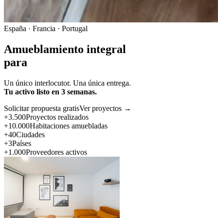
España · Francia · Portugal
Amueblamiento integral
para
Un único interlocutor. Una única entrega.
Tu activo listo en 3 semanas.
Solicitar propuesta gratis
Ver proyectos →
+3.500
Proyectos realizados
+10.000
Habitaciones amuebladas
+40
Ciudades
+3
Países
+1.000
Proveedores activos