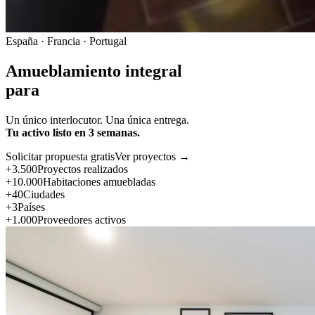
España · Francia · Portugal
Amueblamiento integral
para
Un único interlocutor. Una única entrega.
Tu activo listo en 3 semanas.
Solicitar propuesta gratis
Ver proyectos →
+3.500
Proyectos realizados
+10.000
Habitaciones amuebladas
+40
Ciudades
+3
Países
+1.000
Proveedores activos