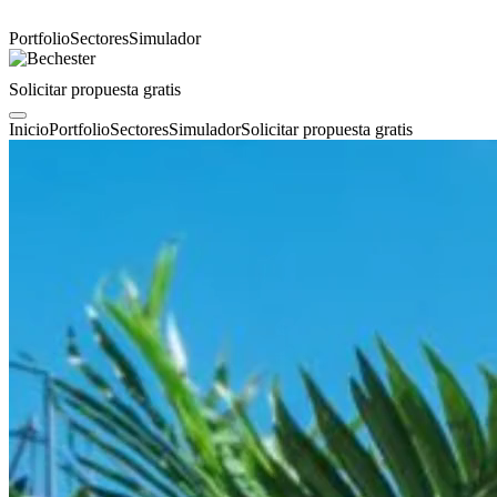
Portfolio
Sectores
Simulador
Solicitar propuesta gratis
Inicio
Portfolio
Sectores
Simulador
Solicitar propuesta gratis