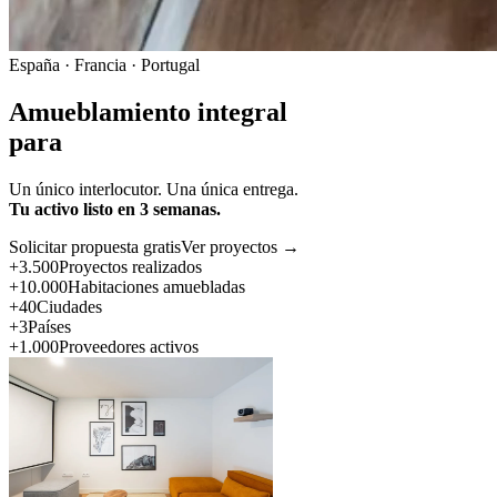
España · Francia · Portugal
Amueblamiento integral
para
Un único interlocutor. Una única entrega.
Tu activo listo en 3 semanas.
Solicitar propuesta gratis
Ver proyectos →
+3.500
Proyectos realizados
+10.000
Habitaciones amuebladas
+40
Ciudades
+3
Países
+1.000
Proveedores activos