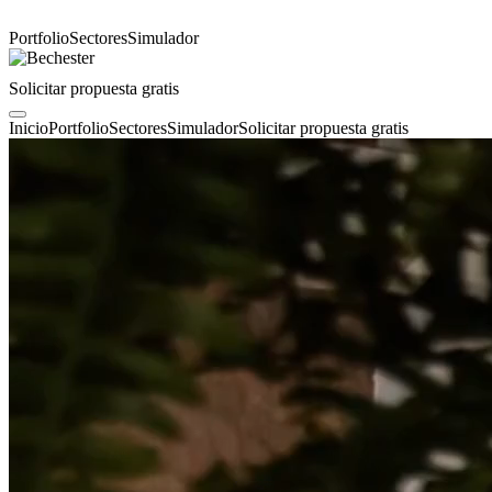
Portfolio
Sectores
Simulador
Solicitar propuesta gratis
Inicio
Portfolio
Sectores
Simulador
Solicitar propuesta gratis