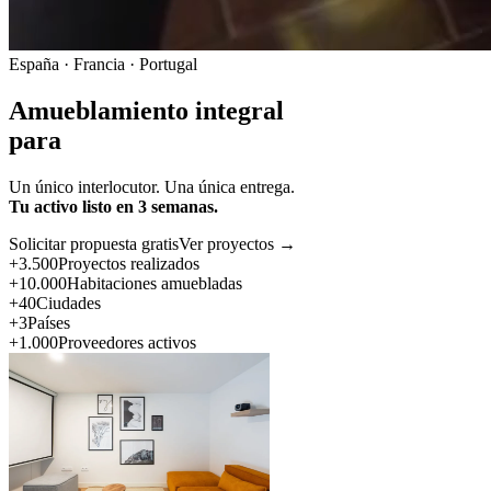
España · Francia · Portugal
Amueblamiento integral
para
Un único interlocutor. Una única entrega.
Tu activo listo en 3 semanas.
Solicitar propuesta gratis
Ver proyectos →
+3.500
Proyectos realizados
+10.000
Habitaciones amuebladas
+40
Ciudades
+3
Países
+1.000
Proveedores activos