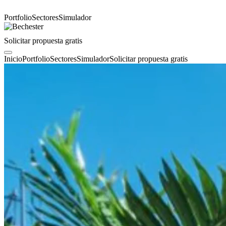
Portfolio
Sectores
Simulador
Solicitar propuesta gratis
Inicio
Portfolio
Sectores
Simulador
Solicitar propuesta gratis