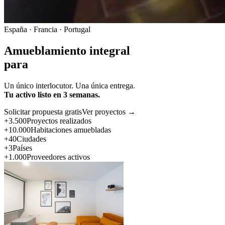
España · Francia · Portugal
Amueblamiento integral
para
Un único interlocutor. Una única entrega.
Tu activo listo en 3 semanas.
Solicitar propuesta gratis
Ver proyectos →
+3.500
Proyectos realizados
+10.000
Habitaciones amuebladas
+40
Ciudades
+3
Países
+1.000
Proveedores activos