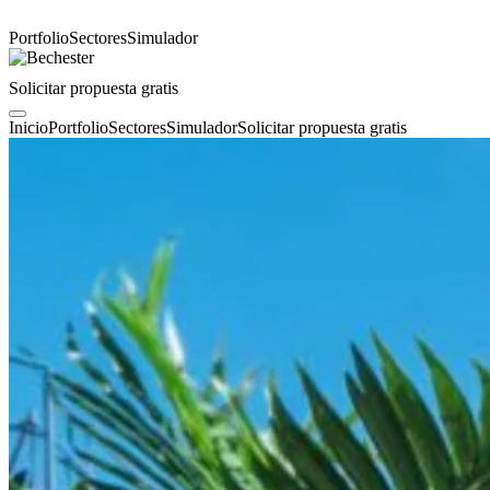
Portfolio
Sectores
Simulador
Solicitar propuesta gratis
Inicio
Portfolio
Sectores
Simulador
Solicitar propuesta gratis