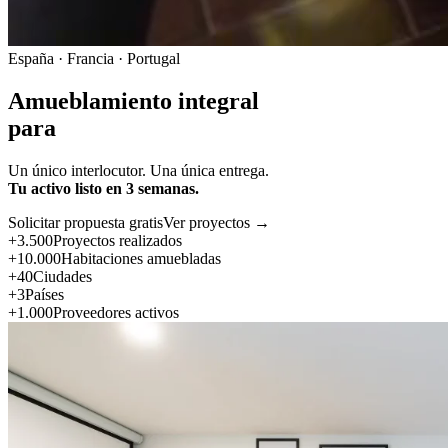
España · Francia · Portugal
Amueblamiento integral
para
Un único interlocutor. Una única entrega.
Tu activo listo en 3 semanas.
Solicitar propuesta gratis
Ver proyectos →
+3.500
Proyectos realizados
+10.000
Habitaciones amuebladas
+40
Ciudades
+3
Países
+1.000
Proveedores activos