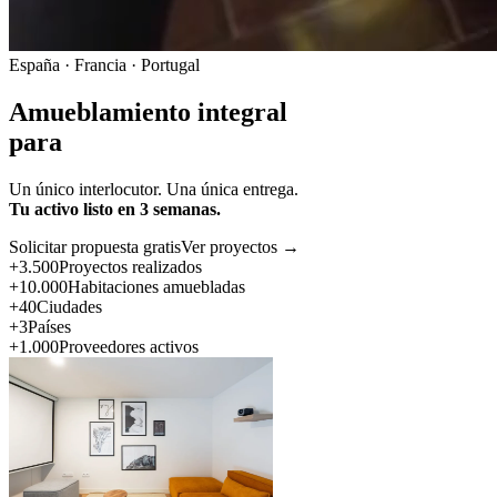
España · Francia · Portugal
Amueblamiento integral
para
Un único interlocutor. Una única entrega.
Tu activo listo en 3 semanas.
Solicitar propuesta gratis
Ver proyectos →
+3.500
Proyectos realizados
+10.000
Habitaciones amuebladas
+40
Ciudades
+3
Países
+1.000
Proveedores activos