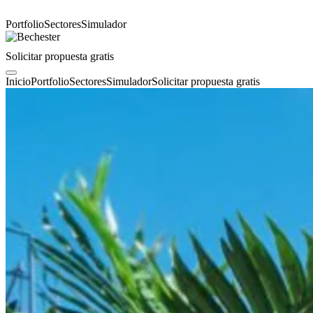
Portfolio
Sectores
Simulador
Solicitar propuesta gratis
Inicio
Portfolio
Sectores
Simulador
Solicitar propuesta gratis