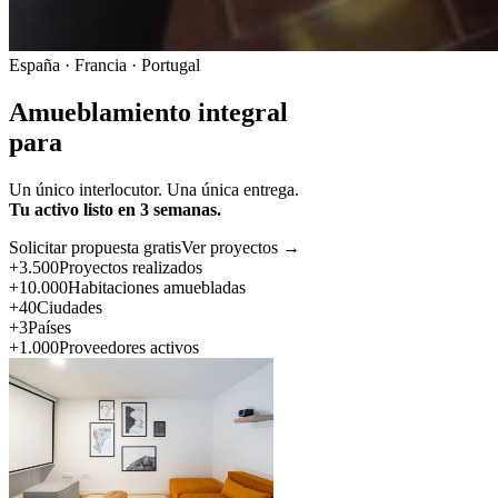
España · Francia · Portugal
Amueblamiento integral
para
Un único interlocutor. Una única entrega.
Tu activo listo en 3 semanas.
Solicitar propuesta gratis
Ver proyectos →
+3.500
Proyectos realizados
+10.000
Habitaciones amuebladas
+40
Ciudades
+3
Países
+1.000
Proveedores activos