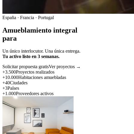
España · Francia · Portugal
Amueblamiento integral
para
Un único interlocutor. Una única entrega.
Tu activo listo en 3 semanas.
Solicitar propuesta gratis
Ver proyectos →
+3.500
Proyectos realizados
+10.000
Habitaciones amuebladas
+40
Ciudades
+3
Países
+1.000
Proveedores activos