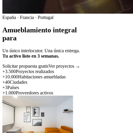
España · Francia · Portugal
Amueblamiento integral
para
Un único interlocutor. Una única entrega.
Tu activo listo en 3 semanas.
Solicitar propuesta gratis
Ver proyectos →
+3.500
Proyectos realizados
+10.000
Habitaciones amuebladas
+40
Ciudades
+3
Países
+1.000
Proveedores activos