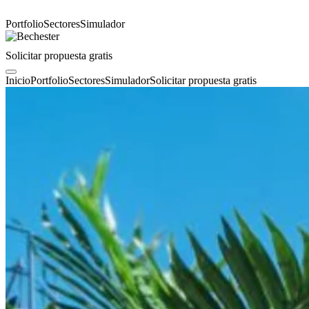
Portfolio
Sectores
Simulador
Solicitar propuesta gratis
Inicio
Portfolio
Sectores
Simulador
Solicitar propuesta gratis