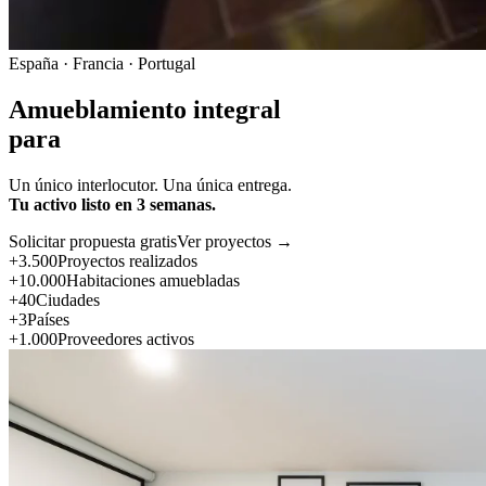
España · Francia · Portugal
Amueblamiento integral
para
Un único interlocutor. Una única entrega.
Tu activo listo en 3 semanas.
Solicitar propuesta gratis
Ver proyectos →
+3.500
Proyectos realizados
+10.000
Habitaciones amuebladas
+40
Ciudades
+3
Países
+1.000
Proveedores activos