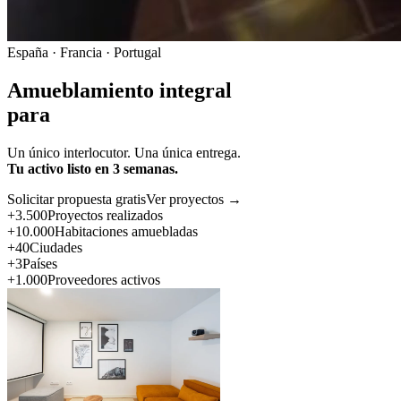
España · Francia · Portugal
Amueblamiento integral
para
Un único interlocutor. Una única entrega.
Tu activo listo en 3 semanas.
Solicitar propuesta gratis
Ver proyectos →
+3.500
Proyectos realizados
+10.000
Habitaciones amuebladas
+40
Ciudades
+3
Países
+1.000
Proveedores activos