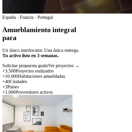
España · Francia · Portugal
Amueblamiento integral
para
Un único interlocutor. Una única entrega.
Tu activo listo en 3 semanas.
Solicitar propuesta gratis
Ver proyectos →
+3.500
Proyectos realizados
+10.000
Habitaciones amuebladas
+40
Ciudades
+3
Países
+1.000
Proveedores activos