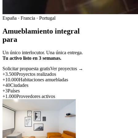
España · Francia · Portugal
Amueblamiento integral
para
Un único interlocutor. Una única entrega.
Tu activo listo en 3 semanas.
Solicitar propuesta gratis
Ver proyectos →
+3.500
Proyectos realizados
+10.000
Habitaciones amuebladas
+40
Ciudades
+3
Países
+1.000
Proveedores activos