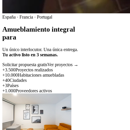
España · Francia · Portugal
Amueblamiento integral
para
Un único interlocutor. Una única entrega.
Tu activo listo en 3 semanas.
Solicitar propuesta gratis
Ver proyectos →
+3.500
Proyectos realizados
+10.000
Habitaciones amuebladas
+40
Ciudades
+3
Países
+1.000
Proveedores activos