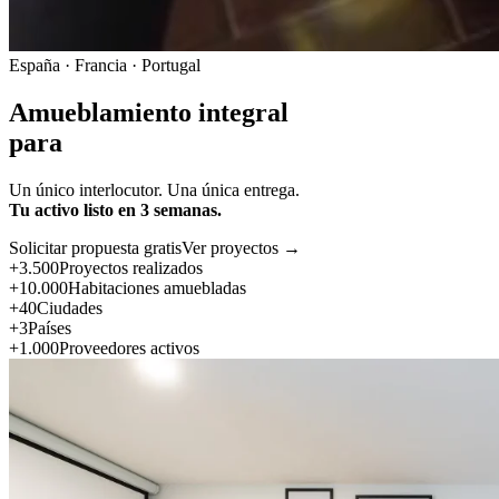
España · Francia · Portugal
Amueblamiento integral
para
Un único interlocutor. Una única entrega.
Tu activo listo en 3 semanas.
Solicitar propuesta gratis
Ver proyectos →
+3.500
Proyectos realizados
+10.000
Habitaciones amuebladas
+40
Ciudades
+3
Países
+1.000
Proveedores activos