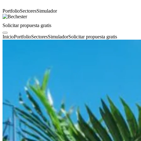
Portfolio
Sectores
Simulador
Solicitar propuesta gratis
Inicio
Portfolio
Sectores
Simulador
Solicitar propuesta gratis