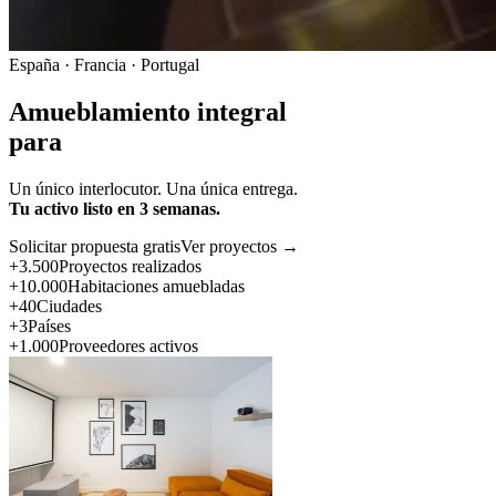
España · Francia · Portugal
Amueblamiento integral
para
Un único interlocutor. Una única entrega.
Tu activo listo en 3 semanas.
Solicitar propuesta gratis
Ver proyectos →
+3.500
Proyectos realizados
+10.000
Habitaciones amuebladas
+40
Ciudades
+3
Países
+1.000
Proveedores activos