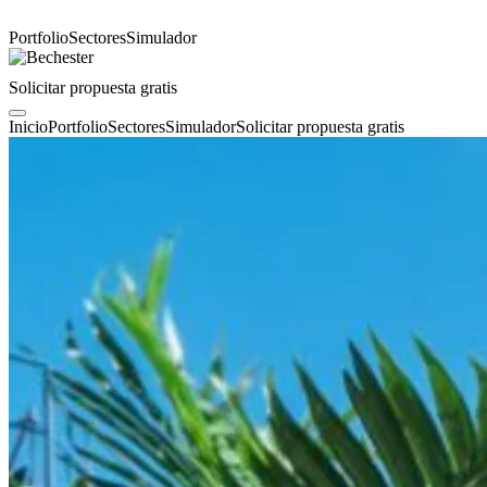
Portfolio
Sectores
Simulador
Solicitar propuesta gratis
Inicio
Portfolio
Sectores
Simulador
Solicitar propuesta gratis