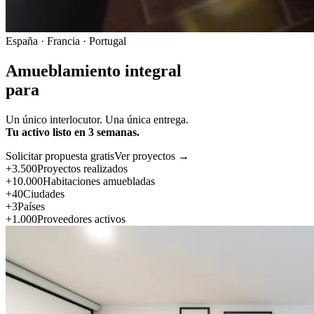
España · Francia · Portugal
Amueblamiento integral
para
Un único interlocutor. Una única entrega.
Tu activo listo en 3 semanas.
Solicitar propuesta gratis
Ver proyectos →
+3.500
Proyectos realizados
+10.000
Habitaciones amuebladas
+40
Ciudades
+3
Países
+1.000
Proveedores activos