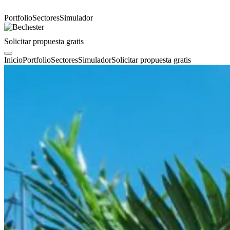
Portfolio
Sectores
Simulador
Solicitar propuesta gratis
Inicio
Portfolio
Sectores
Simulador
Solicitar propuesta gratis