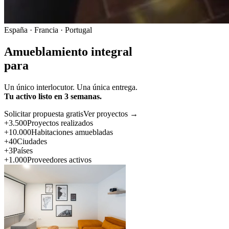
España · Francia · Portugal
Amueblamiento integral
para
Un único interlocutor. Una única entrega.
Tu activo listo en 3 semanas.
Solicitar propuesta gratis
Ver proyectos →
+3.500
Proyectos realizados
+10.000
Habitaciones amuebladas
+40
Ciudades
+3
Países
+1.000
Proveedores activos