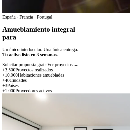
España · Francia · Portugal
Amueblamiento integral
para
Un único interlocutor. Una única entrega.
Tu activo listo en 3 semanas.
Solicitar propuesta gratis
Ver proyectos →
+3.500
Proyectos realizados
+10.000
Habitaciones amuebladas
+40
Ciudades
+3
Países
+1.000
Proveedores activos