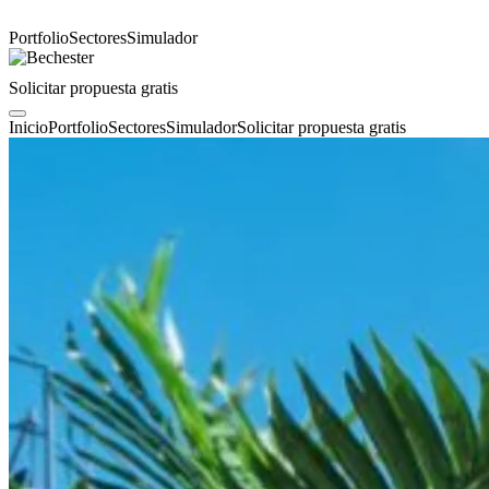
Portfolio
Sectores
Simulador
Solicitar propuesta gratis
Inicio
Portfolio
Sectores
Simulador
Solicitar propuesta gratis