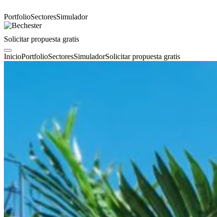
Portfolio
Sectores
Simulador
Solicitar propuesta gratis
Inicio
Portfolio
Sectores
Simulador
Solicitar propuesta gratis