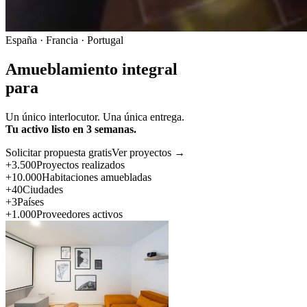
España · Francia · Portugal
Amueblamiento integral
para
Un único interlocutor. Una única entrega.
Tu activo listo en 3 semanas.
Solicitar propuesta gratis
Ver proyectos →
+3.500
Proyectos realizados
+10.000
Habitaciones amuebladas
+40
Ciudades
+3
Países
+1.000
Proveedores activos