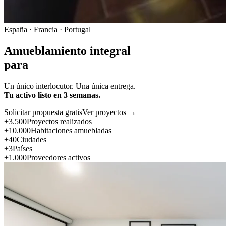
España · Francia · Portugal
Amueblamiento integral
para
Un único interlocutor. Una única entrega.
Tu activo listo en 3 semanas.
Solicitar propuesta gratis
Ver proyectos →
+3.500
Proyectos realizados
+10.000
Habitaciones amuebladas
+40
Ciudades
+3
Países
+1.000
Proveedores activos