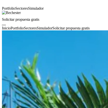
Portfolio
Sectores
Simulador
Solicitar propuesta gratis
Inicio
Portfolio
Sectores
Simulador
Solicitar propuesta gratis