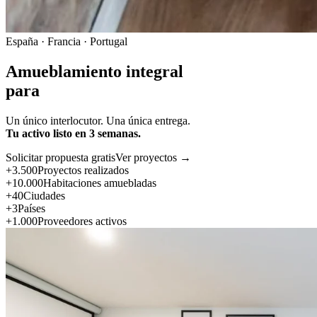
España · Francia · Portugal
Amueblamiento integral
para
Un único interlocutor. Una única entrega.
Tu activo listo en 3 semanas.
Solicitar propuesta gratis
Ver proyectos →
+3.500
Proyectos realizados
+10.000
Habitaciones amuebladas
+40
Ciudades
+3
Países
+1.000
Proveedores activos