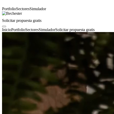
Portfolio
Sectores
Simulador
Solicitar propuesta gratis
Inicio
Portfolio
Sectores
Simulador
Solicitar propuesta gratis