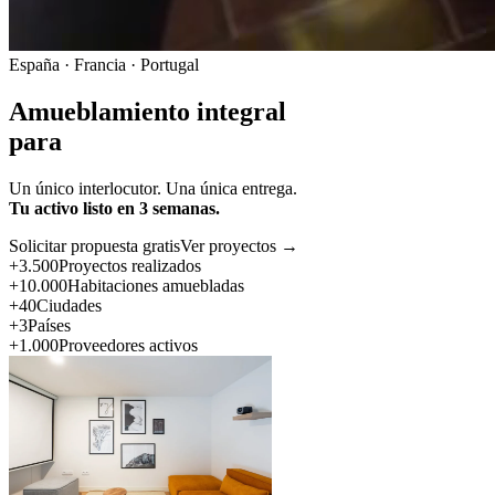
España · Francia · Portugal
Amueblamiento integral
para
Un único interlocutor. Una única entrega.
Tu activo listo en 3 semanas.
Solicitar propuesta gratis
Ver proyectos →
+3.500
Proyectos realizados
+10.000
Habitaciones amuebladas
+40
Ciudades
+3
Países
+1.000
Proveedores activos