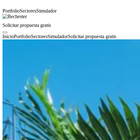
Portfolio
Sectores
Simulador
Solicitar propuesta gratis
Inicio
Portfolio
Sectores
Simulador
Solicitar propuesta gratis