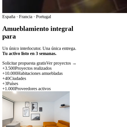
España · Francia · Portugal
Amueblamiento integral
para
Un único interlocutor. Una única entrega.
Tu activo listo en 3 semanas.
Solicitar propuesta gratis
Ver proyectos →
+3.500
Proyectos realizados
+10.000
Habitaciones amuebladas
+40
Ciudades
+3
Países
+1.000
Proveedores activos