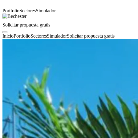
Portfolio
Sectores
Simulador
Solicitar propuesta gratis
Inicio
Portfolio
Sectores
Simulador
Solicitar propuesta gratis