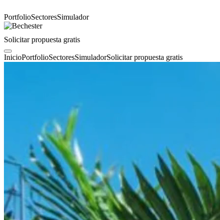
Portfolio
Sectores
Simulador
Solicitar propuesta gratis
Inicio
Portfolio
Sectores
Simulador
Solicitar propuesta gratis