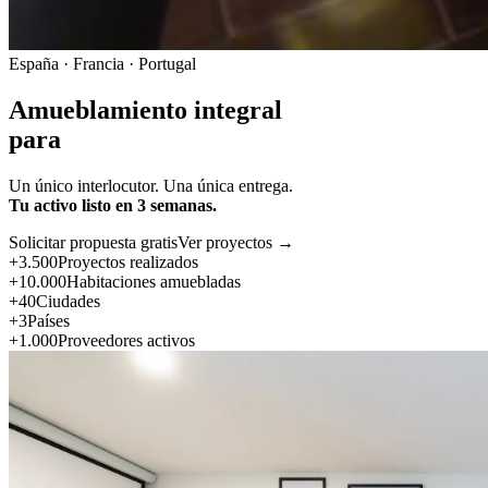
España · Francia · Portugal
Amueblamiento integral
para
Un único interlocutor. Una única entrega.
Tu activo listo en 3 semanas.
Solicitar propuesta gratis
Ver proyectos →
+3.500
Proyectos realizados
+10.000
Habitaciones amuebladas
+40
Ciudades
+3
Países
+1.000
Proveedores activos