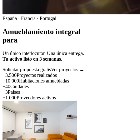
España · Francia · Portugal
Amueblamiento integral
para
Un único interlocutor. Una única entrega.
Tu activo listo en 3 semanas.
Solicitar propuesta gratis
Ver proyectos →
+3.500
Proyectos realizados
+10.000
Habitaciones amuebladas
+40
Ciudades
+3
Países
+1.000
Proveedores activos