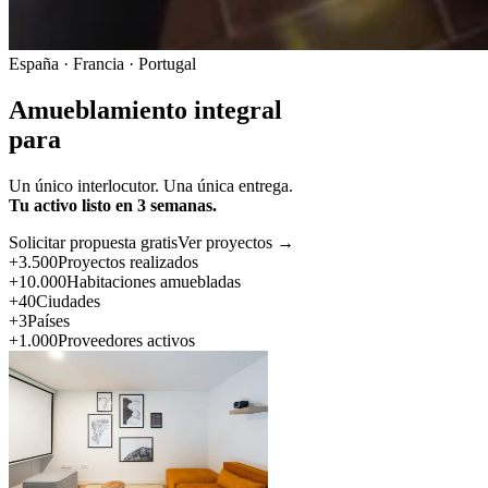
España · Francia · Portugal
Amueblamiento integral
para
Un único interlocutor. Una única entrega.
Tu activo listo en 3 semanas.
Solicitar propuesta gratis
Ver proyectos →
+3.500
Proyectos realizados
+10.000
Habitaciones amuebladas
+40
Ciudades
+3
Países
+1.000
Proveedores activos