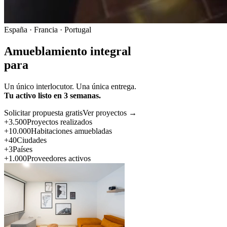
España · Francia · Portugal
Amueblamiento integral
para
Un único interlocutor. Una única entrega.
Tu activo listo en 3 semanas.
Solicitar propuesta gratis
Ver proyectos →
+3.500
Proyectos realizados
+10.000
Habitaciones amuebladas
+40
Ciudades
+3
Países
+1.000
Proveedores activos