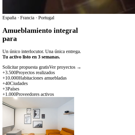
España · Francia · Portugal
Amueblamiento integral
para
Un único interlocutor. Una única entrega.
Tu activo listo en 3 semanas.
Solicitar propuesta gratis
Ver proyectos →
+3.500
Proyectos realizados
+10.000
Habitaciones amuebladas
+40
Ciudades
+3
Países
+1.000
Proveedores activos