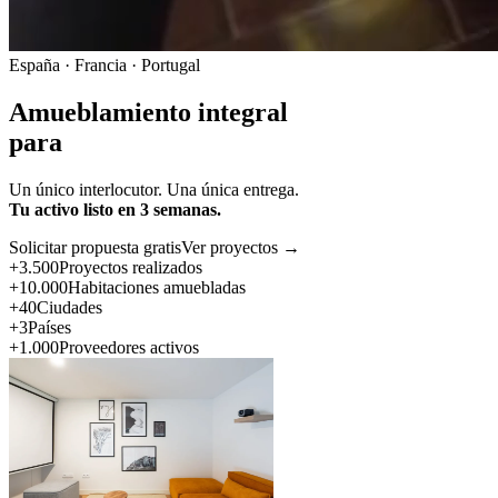
España · Francia · Portugal
Amueblamiento integral
para
Un único interlocutor. Una única entrega.
Tu activo listo en 3 semanas.
Solicitar propuesta gratis
Ver proyectos →
+3.500
Proyectos realizados
+10.000
Habitaciones amuebladas
+40
Ciudades
+3
Países
+1.000
Proveedores activos