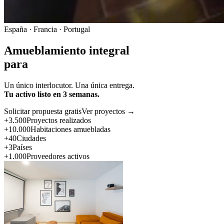
España · Francia · Portugal
Amueblamiento integral
para
Un único interlocutor. Una única entrega.
Tu activo listo en 3 semanas.
Solicitar propuesta gratis
Ver proyectos →
+3.500
Proyectos realizados
+10.000
Habitaciones amuebladas
+40
Ciudades
+3
Países
+1.000
Proveedores activos