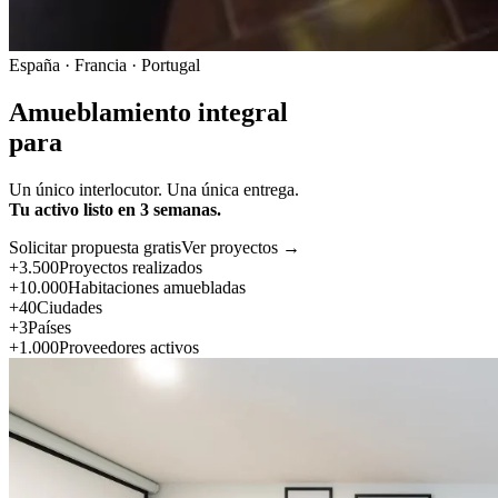
España · Francia · Portugal
Amueblamiento integral
para
Un único interlocutor. Una única entrega.
Tu activo listo en 3 semanas.
Solicitar propuesta gratis
Ver proyectos →
+3.500
Proyectos realizados
+10.000
Habitaciones amuebladas
+40
Ciudades
+3
Países
+1.000
Proveedores activos