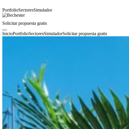
Portfolio
Sectores
Simulador
Solicitar propuesta gratis
Inicio
Portfolio
Sectores
Simulador
Solicitar propuesta gratis