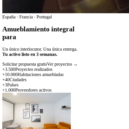
España · Francia · Portugal
Amueblamiento integral
para
Un único interlocutor. Una única entrega.
Tu activo listo en 3 semanas.
Solicitar propuesta gratis
Ver proyectos →
+3.500
Proyectos realizados
+10.000
Habitaciones amuebladas
+40
Ciudades
+3
Países
+1.000
Proveedores activos