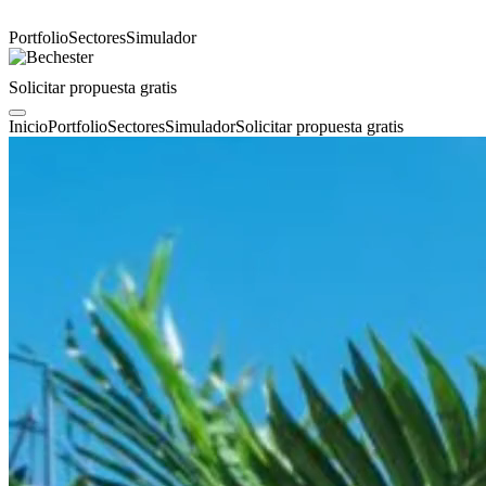
Portfolio
Sectores
Simulador
Solicitar propuesta gratis
Inicio
Portfolio
Sectores
Simulador
Solicitar propuesta gratis