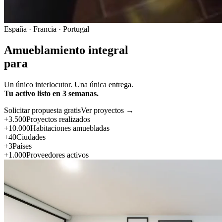
España · Francia · Portugal
Amueblamiento integral
para
Un único interlocutor. Una única entrega.
Tu activo listo en 3 semanas.
Solicitar propuesta gratis
Ver proyectos →
+3.500
Proyectos realizados
+10.000
Habitaciones amuebladas
+40
Ciudades
+3
Países
+1.000
Proveedores activos