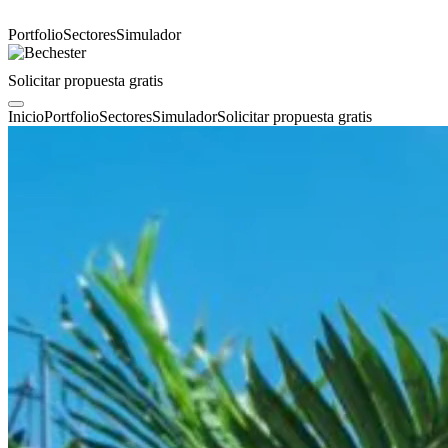
Portfolio
Sectores
Simulador
Solicitar propuesta gratis
Inicio
Portfolio
Sectores
Simulador
Solicitar propuesta gratis