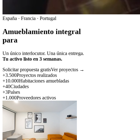
España · Francia · Portugal
Amueblamiento integral
para
Un único interlocutor. Una única entrega.
Tu activo listo en 3 semanas.
Solicitar propuesta gratis
Ver proyectos →
+3.500
Proyectos realizados
+10.000
Habitaciones amuebladas
+40
Ciudades
+3
Países
+1.000
Proveedores activos