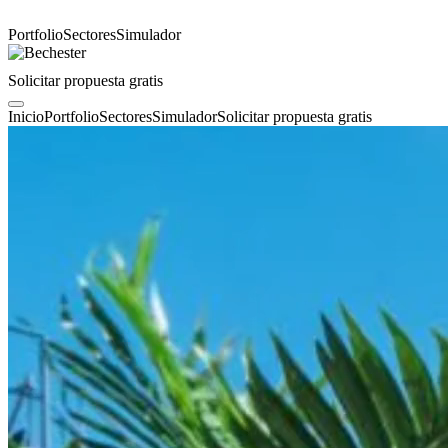
Portfolio
Sectores
Simulador
Solicitar propuesta gratis
Inicio
Portfolio
Sectores
Simulador
Solicitar propuesta gratis