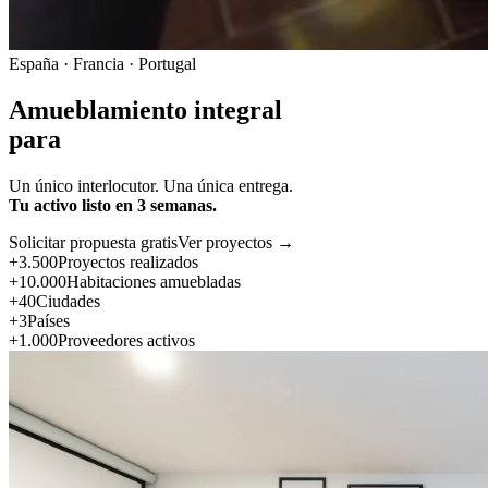
España · Francia · Portugal
Amueblamiento integral
para
Un único interlocutor. Una única entrega.
Tu activo listo en 3 semanas.
Solicitar propuesta gratis
Ver proyectos →
+3.500
Proyectos realizados
+10.000
Habitaciones amuebladas
+40
Ciudades
+3
Países
+1.000
Proveedores activos