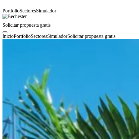
Portfolio
Sectores
Simulador
Solicitar propuesta gratis
Inicio
Portfolio
Sectores
Simulador
Solicitar propuesta gratis