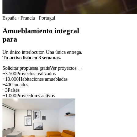
España · Francia · Portugal
Amueblamiento integral
para
Un único interlocutor. Una única entrega.
Tu activo listo en 3 semanas.
Solicitar propuesta gratis
Ver proyectos →
+3.500
Proyectos realizados
+10.000
Habitaciones amuebladas
+40
Ciudades
+3
Países
+1.000
Proveedores activos