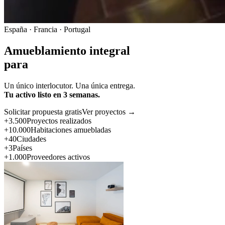
España · Francia · Portugal
Amueblamiento integral
para
Un único interlocutor. Una única entrega.
Tu activo listo en 3 semanas.
Solicitar propuesta gratis
Ver proyectos →
+3.500
Proyectos realizados
+10.000
Habitaciones amuebladas
+40
Ciudades
+3
Países
+1.000
Proveedores activos